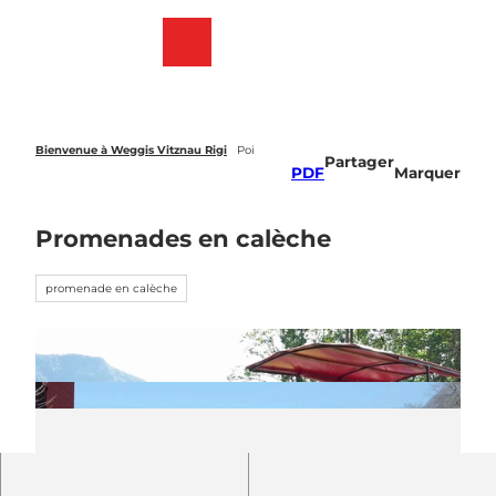
T
o
Webcams
List
Recherche
Menu
c
des
o
favoris
n
t
e
Bienvenue à Weggis Vitznau Rigi
Poi
Partager
n
PDF
Marquer
t
Promenades en calèche
promenade en calèche