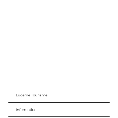
Conseils d'excursion
Région Lucerne-Lac des Quatre-Cantons
Lucerne Tourisme
Carte d'hôte
Weggis Vitznau Rigi
Informations