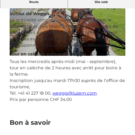
L'entreprise familiale Kutschenerlebnis.ch propose
Route
Site web
des excursions agréables dans la belle campagne
autour de Weggis.
La spécialité sont les voyages de noces dans le
Glaslandauer, des tours de fondue et des tours de
société font également partie de l'offre. Convient
pour des excursions familiales, associatives et
© Kutschenerlebnis.ch |
CC-BY-NC-ND
professionnelles jusqu'à 50 personnes maximum.
Tour en calèche autour de Weggis
© Kutschenerlebnis.ch |
CC-BY-NC-ND
Tous les mercredis après-midi (mai - septembre),
tour en calèche de 2 heures avec arrêt pour boire à
la ferme.
Inscription jusqu'au mardi 17h00 auprès de l'office de
tourisme,
Tél. +41 41 227 18 00,
weggis@luzern.com
.
Prix par personne CHF 34.00
Bon à savoir