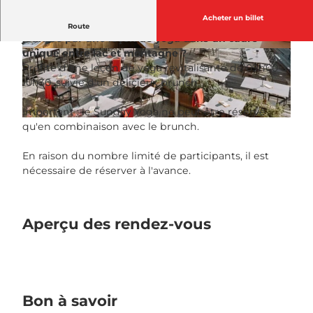
Acheter un billet
Quoi de plus agréable que de commencer la
Route
journée par une leçon de yoga dans un cadre
unique entre lac et montagne ?
© Guidle.com
© Guidle.com
Profite d'une leçon de yoga revitalisante de 09h00 à
10h30, suivie d'un délicieux brunch.
Important : le Sunday Yoga ne peut être réservé
© Guidle.com
qu'en combinaison avec le brunch.
En raison du nombre limité de participants, il est
nécessaire de réserver à l'avance.
Aperçu des rendez-vous
Bon à savoir