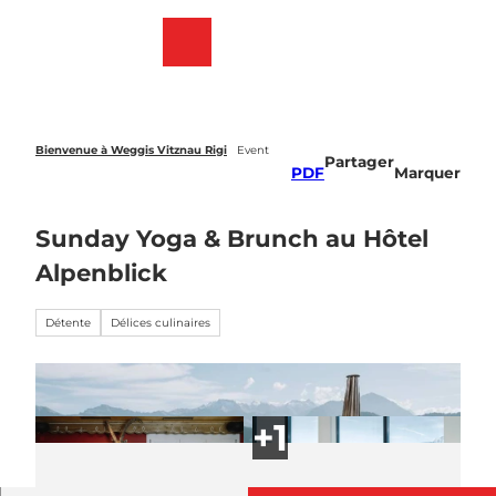
T
o
Webcams
List
Recherche
Menu
c
des
o
favoris
n
t
e
Bienvenue à Weggis Vitznau Rigi
Event
Partager
n
PDF
Marquer
t
Sunday Yoga & Brunch au Hôtel
Alpenblick
Détente
Délices culinaires