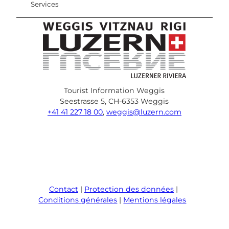
Services
Tourist Information Weggis
Seestrasse 5, CH-6353 Weggis
+41 41 227 18 00
,
weggis@luzern.com
F
Y
I
P
l
T
a
o
n
i
i
r
c
u
s
n
n
i
e
T
t
t
k
p
Contact
Protection des données
b
u
a
e
e
a
Conditions générales
Mentions légales
o
b
g
r
d
d
o
e
r
e
i
v