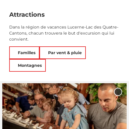
Attractions
Dans la région de vacances Lucerne-Lac des Quatre-
Cantons, chacun trouvera le but d'excursion qui lui
convient.
Familles
Par vent & pluie
Montagnes
O
u
Ajou
v
'Aes
Choco
r
aux f
i
r
l
a