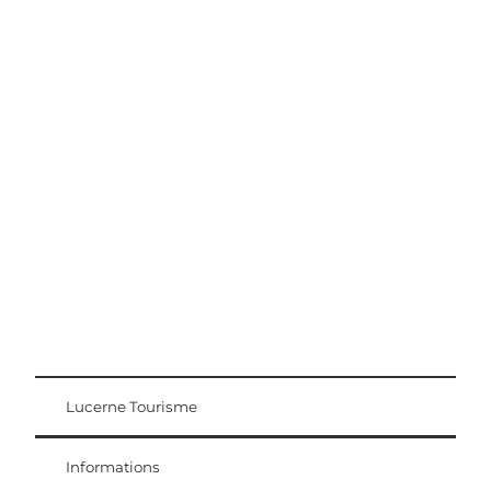
Conseils d'excursion
Région Lucerne-Lac des Quatre-Cantons
Lucerne Tourisme
Carte d'hôte
Weggis Vitznau Rigi
Informations