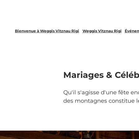
Bienvenue à Weggis Vitznau Rigi
Weggis Vitznau Rigi
Événe
Mariages & Céléb
Qu'il s'agisse d'une fête e
des montagnes constitue le