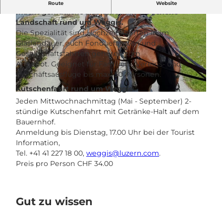
Das Familienunternehmen Kutschenerlebnis.ch
Route
Website
macht gemütliche Ausfahrten in die schöne
Landschaft rund um Weggis.
Die Spezialität sind Hochzeitsfahrten in im
Glaslandauer, auch Fonduefahrten und
Gesellschaftsfahrten gehören zum
Angebot. Geeignet für Familien-, Vereins- und
© Kutschenerlebnis.ch |
CC-BY-NC-ND
Geschäftsausflüge bis max. 50 Personen.
Kutschenfahrt rund um Weggis
© Kutschenerlebnis.ch |
CC-BY-NC-ND
Jeden Mittwochnachmittag (Mai - September) 2-
stündige Kutschenfahrt mit Getränke-Halt auf dem
Bauernhof.
Anmeldung bis Dienstag, 17.00 Uhr bei der Tourist
Information,
Tel. +41 41 227 18 00,
weggis@luzern.com
.
Preis pro Person CHF 34.00
Gut zu wissen