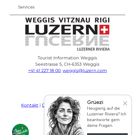
Services
Tourist Information Weggis
Seestrasse 5, CH-6353 Weggis
+41 41 227 18 00
,
weggis@luzern.com
F
Y
I
P
l
T
a
o
n
i
i
r
c
u
s
n
n
i
×
Grüezi
e
T
t
t
k
p
Kontakt
Datenschutz
AGB
Impressum
Neugierig auf die
b
u
a
e
e
a
Luzerner Riviera? Ich
o
b
g
r
d
d
beantworte gern
o
e
r
e
i
v
deine Fragen.
k
a
s
n
i