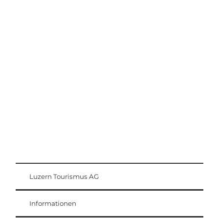
Ausflugstipps
Region Luzern-Vierwaldstättersee
Luzern Tourismus AG
Gästekarte
Weggis Vitznau Rigi
Informationen