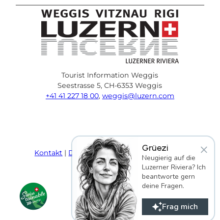
Tourist Information Weggis
Seestrasse 5, CH-6353 Weggis
+41 41 227 18 00
,
weggis@luzern.com
F
Y
I
P
l
T
a
o
n
i
i
r
c
u
s
n
n
i
×
Grüezi
e
T
t
t
k
p
Kontakt
Datenschutz
AGB
Impressum
Neugierig auf die
b
u
a
e
e
a
Luzerner Riviera? Ich
o
b
g
r
d
d
beantworte gern
o
e
r
e
i
v
deine Fragen.
k
a
s
n
i
m
t
s
Frag mich
o