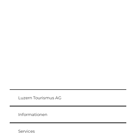
Ausflugstipps
Region Luzern-Vierwaldstättersee
Luzern Tourismus AG
Gästekarte
Weggis Vitznau Rigi
Informationen
Services