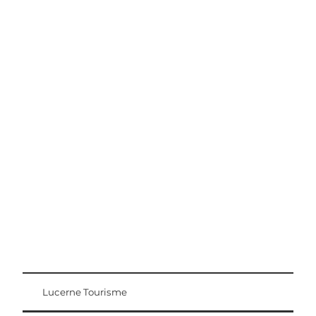
Conseils d'excursion
Région Lucerne-Lac des Quatre-Cantons
Lucerne Tourisme
Carte d'hôte