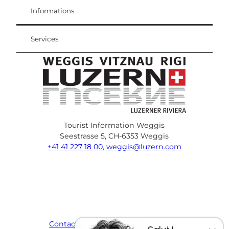
Weggis Vitznau Rigi
Informations
Services
Tourist Information Weggis
Seestrasse 5, CH-6353 Weggis
+41 41 227 18 00
,
weggis@luzern.com
F
Y
I
P
l
T
a
o
n
i
i
r
c
u
s
n
n
i
e
T
t
t
k
p
Contact
Protection des données