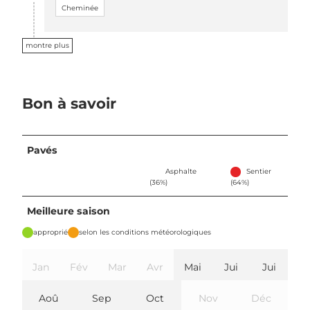
Cheminée
montre plus
Bon à savoir
Pavés
Asphalte
Sentier
(36%)
(64%)
Meilleure saison
approprié
selon les conditions météorologiques
Jan
Fév
Mar
Avr
Mai
Jui
Jui
Aoû
Sep
Oct
Nov
Déc