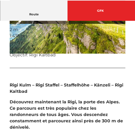
GPX
Route
1:10 h
3,97 km
© Nicole Schafer, Switzerland Tourism |
© Nicole Schafer, Switzerland Tourism
2 m
314 m
CC-BY-ND
1.435 m
1.749 m
314 m
Départ: Rigi Kulm
Objectif: Rigi Kaltbad
© RIGI BAHNEN AG
Rigi Kulm – Rigi Staffel – Staffelhöhe – Känzeli – Rigi
Kaltbad
Découvrez maintenant la Rigi, la porte des Alpes.
Ce parcours est très populaire chez les
randonneurs de tous âges. Vous descendez
constamment et parcourez ainsi près de 300 m de
dénivelé.