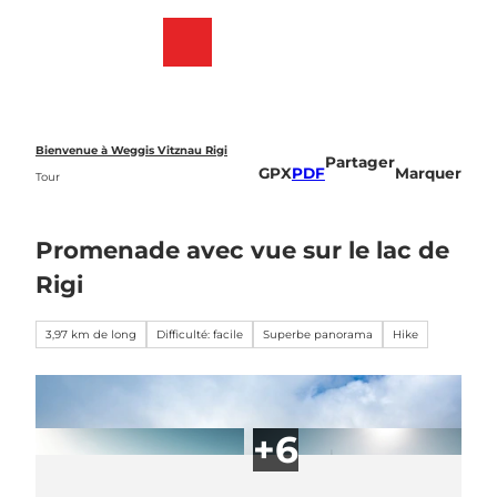
T
o
Webcams
List
Recherche
Menu
c
des
o
favoris
n
t
e
Bienvenue à Weggis Vitznau Rigi
Partager
n
GPX
PDF
Marquer
Tour
t
Promenade avec vue sur le lac de
Rigi
3,97 km de long
Difficulté: facile
Superbe panorama
Hike