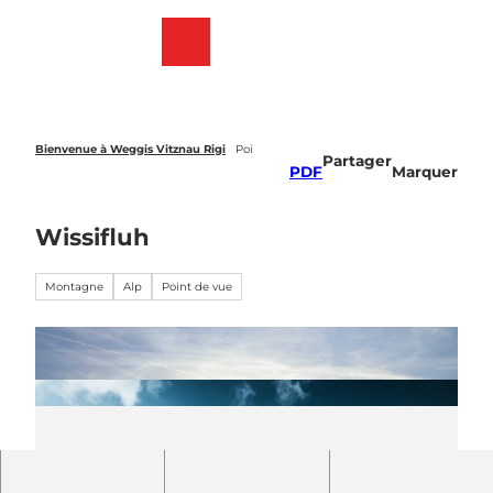
T
o
Webcams
List
Recherche
Menu
c
des
o
favoris
n
t
e
Bienvenue à Weggis Vitznau Rigi
Poi
Partager
n
PDF
Marquer
t
Wissifluh
Montagne
Alp
Point de vue