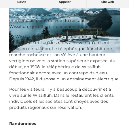
Route
Appeler
Site web
Explorer la Wissifluh en téléphérique
Le téléphérique de l'hôtel Vitznau-Wissifluh vous
emmène au point de vue du restaurant d'altitude
Wissifluh, qui offre un panorama magnifique.
Le
Wissifluh-Seilbahn
est un téléphérique
nostalgique et l'un des rares à n'avoir qu'un seul
© Luzern Tourismus, Lorenz Andreas Fischer |
CC-BY
câble en circulation. Le téléphérique franchit une
marche rocheuse et l'on s'élève à une hauteur
© Luzern Tourismus, Marvinho dos Santos |
CC-BY
vertigineuse vers la station supérieure exposée. Au
début, en 1908, le téléphérique de Wissifluh
fonctionnait encore avec un contrepoids d'eau.
Depuis 1942, il dispose d'un entraînement électrique.
Pour les visiteurs, il y a beaucoup à découvrir et à
vivre sur le Wissifluh. Dans le
restaurant
les clients
individuels et les sociétés sont choyés avec des
produits régionaux sur réservation.
Randonnées