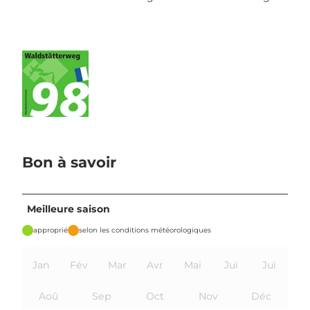
Bon à savoir
Meilleure saison
approprié
selon les conditions météorologiques
Jan
Fév
Mar
Avr
Mai
Jui
Jui
Aoû
Sep
Oct
Nov
Déc