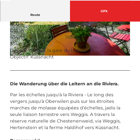
GPX
Route
5:00 h
18,18 km
© outsideisfree.ch, Schwyzer Wanderwege
© outsideisfree.ch, Schwyzer Wanderwege
630 m
612 m
434 m
768 m
334 m
Départ: Vitznau, la gare du bateau
Objectif: Küssnacht
© outsideisfree.ch, Schwyzer Wanderwege
Die Wanderung über die Leitern an die Riviera.
Par les échelles jusqu'à la Riviera - Le long des
vergers jusqu'à Oberwilen puis sur les étroites
marches de molasse équipées d'échelles, jadis la
seule liaison terrestre vers Weggis. A travers la
réserve naturelle de Chestenenweid, via Weggis,
Hertenstein et la ferme Haldihof vers Küssnacht.