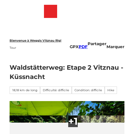
T
o
Webcams
List
Recherche
Menu
c
des
o
favoris
n
t
e
Bienvenue à Weggis Vitznau Rigi
Partager
n
GPX
PDF
Marquer
Tour
t
Waldstätterweg: Etape 2 Vitznau -
Küssnacht
18,18 km de long
Difficulté: difficile
Condition: difficile
Hike