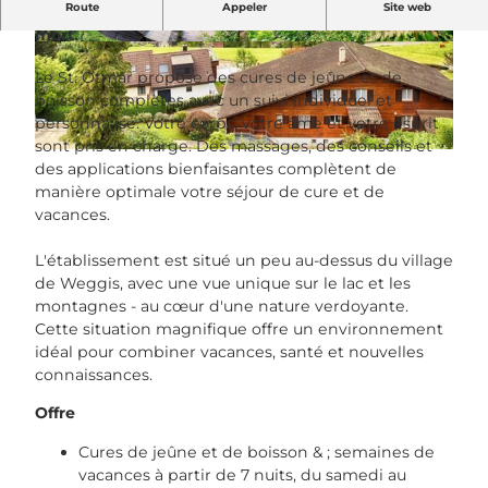
Route
Appeler
Site web
Maison de cure St. Otmar - Jeûne. La santé. Temps
mort.
c
c
s
s
Le St. Otmar propose des cures de jeûne et de
m
m
boisson complètes avec un suivi individuel et
_
_
personnalisé. Votre corps, votre âme et votre esprit
k
k
sont pris en charge. Des massages, des conseils et
c
u
u
des applications bienfaisantes complètent de
s
r
r
manière optimale votre séjour de cure et de
m
h
h
vacances.
_
a
a
k
u
u
L'établissement est situé un peu au-dessus du village
u
s
s
de Weggis, avec une vue unique sur le lac et les
r
-
-
montagnes - au cœur d'une nature verdoyante.
h
s
s
Cette situation magnifique offre un environnement
a
t
t
idéal pour combiner vacances, santé et nouvelles
u
o
o
connaissances.
s
t
t
-
Offre
m
m
s
a
a
Cures de jeûne et de boisson & ; semaines de
t
r
r
vacances à partir de 7 nuits, du samedi au
o
-
-