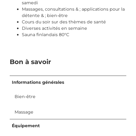
samedi
t
c
c
Massages, consultations & ; applications pour la
m
h
h
détente & ; bien-être
a
a
a
Cours du soir sur des thèmes de santé
r
l
l
Diverses activités en semaine
-
e
e
Sauna finlandais 80°C
c
t
t
h
_
-
a
a
b
l
u
l
Bon à savoir
e
s
i
t
s
c
_
i
k
a
Informations générales
c
-
u
h
s
s
t
e
Bien-être
s
-
e
i
w
-
Massage
c
e
b
h
g
e
t
Équipement
g
r
-
i
g