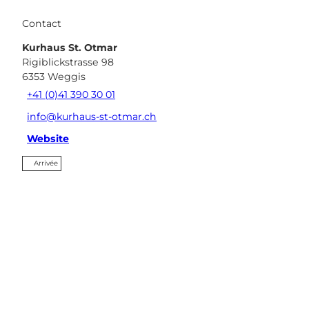
f
.
7
4
j
6
Contact
c
p
4
1
Kurhaus St. Otmar
g
5
8
Rigiblickstrasse 98
8
.
6353
Weggis
1
j
f
+41 (0)41 390 30 01
p
.
g
info@kurhaus-st-otmar.ch
j
p
Website
g
Arrivée