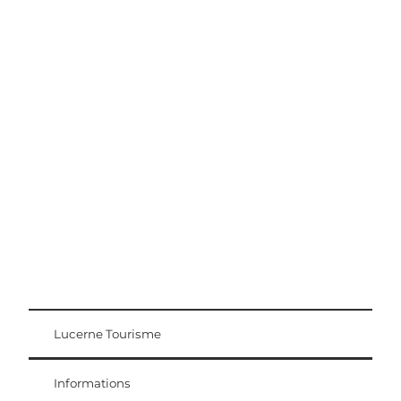
Conseils d'excursion
Région Lucerne-Lac des Quatre-Cantons
Lucerne Tourisme
Carte d'hôte
Weggis Vitznau Rigi
Informations