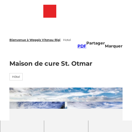
T
o
Webcams
List
Recherche
Menu
c
des
o
favoris
n
t
e
Bienvenue à Weggis Vitznau Rigi
Hotel
Partager
n
PDF
Marquer
t
Maison de cure St. Otmar
Hôtel