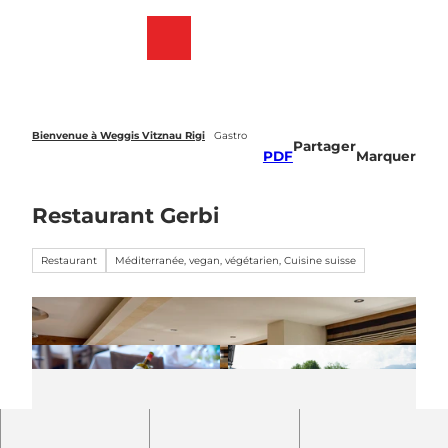
T
o
Webcams
List
Recherche
Menu
c
des
o
favoris
n
t
e
Bienvenue à Weggis Vitznau Rigi
Gastro
Partager
n
PDF
Marquer
t
Restaurant Gerbi
Restaurant
Méditerranée, vegan, végétarien, Cuisine suisse