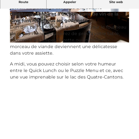
Le poisson fraîchement pêché et les produits
Route
Appeler
Site web
juteux du pâturage associés à la cuisine
méditerranéenne et à un bon verre de vin de la
© Philippe Hahn |
CC-BY-NC-ND
© Philippe Hahn |
CC-BY-NC-ND
cave font rêver tous les gourmets.
L'un des points forts est le flambage sur le fourneau
de grand-mère. Découvrez de près, à votre table,
comment les crêpes Suzette ou un délicieux
© Philippe Hahn |
CC-BY-NC-ND
morceau de viande deviennent une délicatesse
dans votre assiette.
A midi, vous pouvez choisir selon votre humeur
entre le Quick Lunch ou le Puzzle Menu et ce, avec
une vue imprenable sur le lac des Quatre-Cantons.