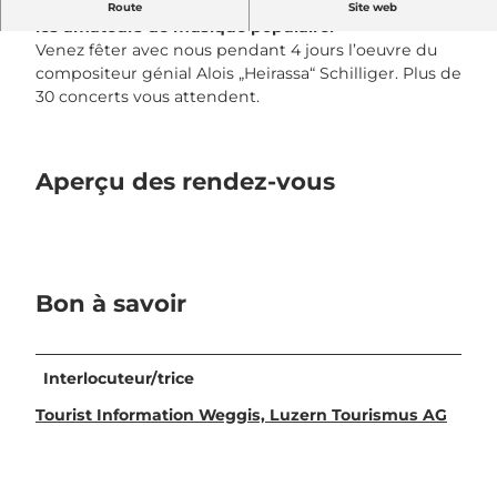
Heirassa est un rendez-vous incontournable pour
Route
Site web
les amateurs de musique populaire!
Venez fêter avec nous pendant 4 jours l’oeuvre du
compositeur génial Alois „Heirassa“ Schilliger. Plus de
30 concerts vous attendent.
Aperçu des rendez-vous
Bon à savoir
Interlocuteur/trice
Tourist Information Weggis, Luzern Tourismus AG