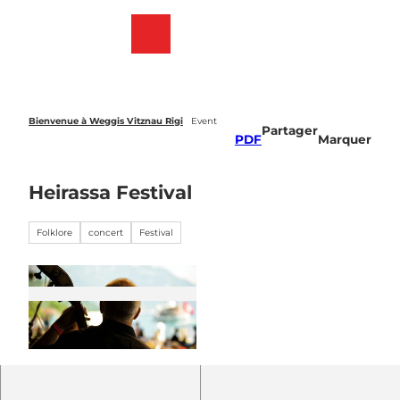
T
o
Webcams
List
Recherche
Menu
c
des
o
favoris
n
t
e
Bienvenue à Weggis Vitznau Rigi
Event
Partager
n
PDF
Marquer
t
Heirassa Festival
Folklore
concert
Festival
© Guidle.com