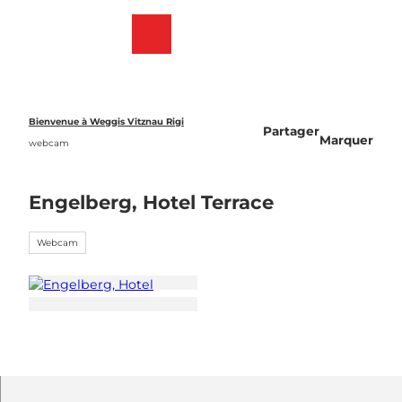
T
o
Webcams
List
Recherche
Menu
c
des
o
favoris
n
t
e
Bienvenue à Weggis Vitznau Rigi
Partager
n
Marquer
webcam
t
Engelberg, Hotel Terrace
Webcam
©
CC-BY