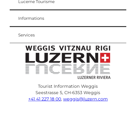
Lucerne Tourisme
Carte d'hôte
Weggis Vitznau Rigi
Informations
Services
Tourist Information Weggis
Seestrasse 5, CH-6353 Weggis
+41 41 227 18 00
,
weggis@luzern.com
F
Y
I
P
l
T
a
o
n
i
i
r