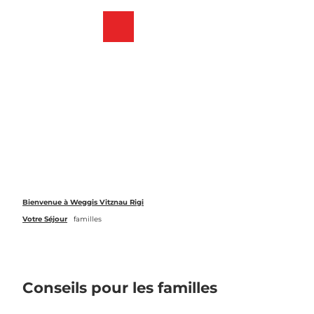
T
o
Webcams
List
Recherche
Menu
c
des
o
favoris
n
t
e
n
t
Bienvenue à Weggis Vitznau Rigi
Votre Séjour
familles
Conseils pour les familles