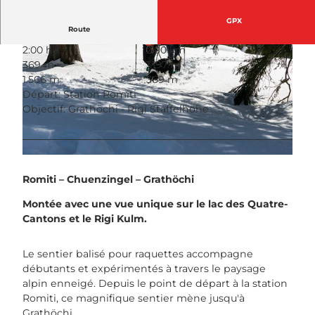
GPX
Route
2:00 h
2,00 km
369 m
1.197 m
1.566 m
369 m
Départ: Station Romiti
Objectif: Grathöchi - Rigi Staffelhöhe
© Beat Brechbühl, Gäste-Service Rigi
© Gäste-Service Rigi
Romiti – Chuenzingel – Grathöchi
Montée avec une vue unique sur le lac des Quatre-
Cantons et le Rigi Kulm.
Le sentier balisé pour raquettes accompagne
débutants et expérimentés à travers le paysage
alpin enneigé. Depuis le point de départ à la station
Romiti, ce magnifique sentier mène jusqu'à
Grathöchi.