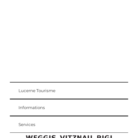
Conseils d'excursion
Région Lucerne-Lac des Quatre-Cantons
Lucerne Tourisme
Carte d'hôte
Weggis Vitznau Rigi
Informations
Services