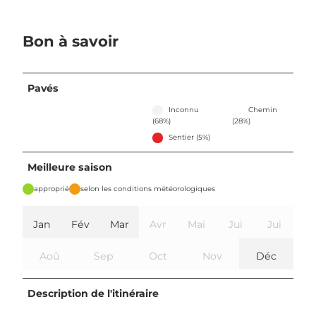
Bon à savoir
Pavés
Inconnu
Chemin
(68%)
(28%)
Sentier (5%)
Meilleure saison
approprié
selon les conditions météorologiques
Jan
Fév
Mar
Avr
Mai
Jui
Jui
Aoû
Sep
Oct
Nov
Déc
Description de l'itinéraire