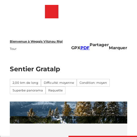
T
o
Webcams
List
Recherche
Menu
c
des
o
favoris
n
t
e
Bienvenue à Weggis Vitznau Rigi
Partager
n
GPX
PDF
Marquer
Tour
t
Sentier Gratalp
2,00 km de long
Difficulté: moyenne
Condition: moyen
Superbe panorama
Raquette