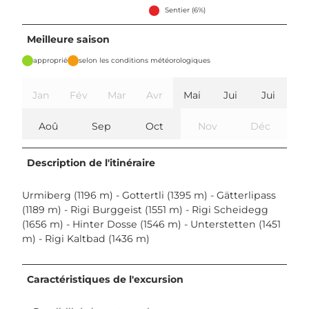
Sentier (6%)
Meilleure saison
approprié
selon les conditions météorologiques
Jan
Fév
Mar
Avr
Mai
Jui
Jui
Aoû
Sep
Oct
Nov
Déc
Description de l'itinéraire
Urmiberg (1196 m) - Gottertli (1395 m) - Gätterlipass
(1189 m) - Rigi Burggeist (1551 m) - Rigi Scheidegg
(1656 m) - Hinter Dosse (1546 m) - Unterstetten (1451
m) - Rigi Kaltbad (1436 m)
Caractéristiques de l'excursion