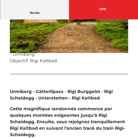
GPX
Route
5:00 h
13,49 km
© Wanderblondies, RIGI BAHNEN AG
© Emanuel Ammon/AURA
848 m
536 m
1.134 m
1.647 m
513 m
Départ: Station supérieure du téléphérique Brunnen
- Urmiberg
© Wanderblondies, RIGI BAHNEN AG
Objectif: Rigi Kaltbad
Urmiberg - Gätterlipass - Rigi Burggeist - Rigi
Scheidegg - Unterstetten - Rigi Kaltbad
Cette magnifique randonnée commence par
quelques montées exigeantes jusqu'à Rigi
Scheidegg. Ensuite, vous rejoignez tranquillement
Rigi Kaltbad en suivant l'ancien tracé du train Rigi-
Scheidegg.