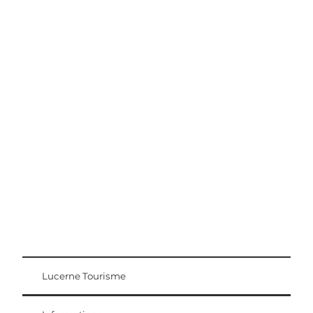
Conseils d'excursion
Région Lucerne-Lac des Quatre-Cantons
Lucerne Tourisme
Carte d'hôte
Weggis Vitznau Rigi