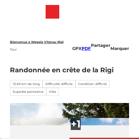
T
o
Webcams
List
Recherche
Menu
c
des
o
favoris
n
t
e
Bienvenue à Weggis Vitznau Rigi
Partager
n
GPX
PDF
Marquer
Tour
t
Randonnée en crête de la Rigi
13,49 km de long
Difficulté: difficile
Condition: difficile
Superbe panorama
Hike