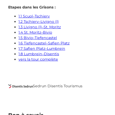
Etapes dans les Grisons :
1.1 Scuol–Tschierv
1.2 Tschierv–Livigno (I)
1.3 Livigno (I)–St. Moritz
1.4 St. Moritz–Bivio
1.5 Bivio–Tiefencastel
1.6 Tiefencastel–Safien Platz
1.7 Safien Platz–Lumbrein
1.8 Lumbrein–Disentis
vers la tour complète
Sedrun Disentis Tourismus