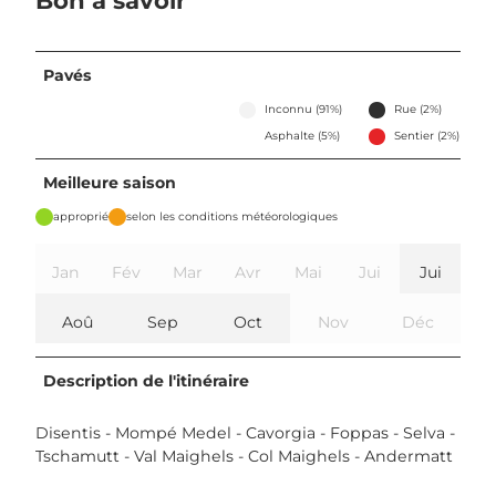
Bon à savoir
Pavés
Inconnu (91%)
Rue (2%)
Asphalte (5%)
Sentier (2%)
Meilleure saison
approprié
selon les conditions météorologiques
Jan
Fév
Mar
Avr
Mai
Jui
Jui
Aoû
Sep
Oct
Nov
Déc
Description de l'itinéraire
Disentis - Mompé Medel - Cavorgia - Foppas - Selva -
Tschamutt - Val Maighels - Col Maighels - Andermatt