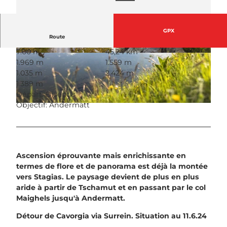
GPX
Route
7:00 h
45,24 km
© Gästeinformation Disentis Sedrun, Sedrun Di
© Gästeinformation Disentis Sedrun, Sedrun Di
1.969 m
1.559 m
sentis Tourismus
sentis Tourismus
1.035 m
2.424 m
1.389 m
Départ: Disentis
Objectif: Andermatt
© Gästeinformation Disentis Sedrun, Sedrun Disentis Tourismus
Ascension éprouvante mais enrichissante en
termes de flore et de panorama est déjà la montée
vers Stagias. Le paysage devient de plus en plus
aride à partir de Tschamut et en passant par le col
Maighels jusqu'à Andermatt.
Détour de Cavorgia via Surrein. Situation au 11.6.24