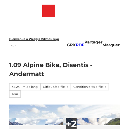
T
o
Webcams
List
Recherche
Menu
c
des
o
favoris
n
t
e
Bienvenue à Weggis Vitznau Rigi
Partager
n
GPX
PDF
Marquer
Tour
t
1.09 Alpine Bike, Disentis -
Andermatt
45,24 km de long
Difficulté: difficile
Condition: très difficile
Tour