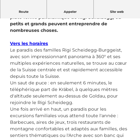
Le nouveau téléphérique mène de Kräbel à la
Route
Appeler
Site web
plate-forme panoramique de Rigi Scheidegg, où
petits et grands peuvent entreprendre de
nombreuses choses.
Vers les horaires
Le paradis des familles Rigi Scheidegg-Burggeist,
avec son impressionnant panorama à 360° et ses
multiples expériences naturelles, se trouve au cœur
de la Suisse centrale et est rapidement accessible
depuis toute la Suisse.
Un saut de puce : en seulement 6 minutes, le
téléphérique part de Kräbel, à quelques mètres
d'altitude seulement au-dessus de Goldau, pour
rejoindre le Rigi Scheidegg.
Une fois arrivé en haut, un paradis pour les
excursions familiales vous attend toute l'année :
Barbecues, aires de jeux, trois restaurants de
montagne confortables et adaptés aux familles, des
sentiers thématiques ou l'Arche avec son banc qui