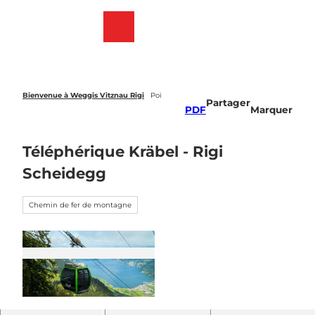
T
o
Webcams
List
Recherche
Menu
c
des
o
favoris
n
t
e
Bienvenue à Weggis Vitznau Rigi
Poi
Partager
n
PDF
Marquer
t
Téléphérique Kräbel - Rigi
Scheidegg
Chemin de fer de montagne
© Reisestorys, Reisestorys (contact@reisestory
s