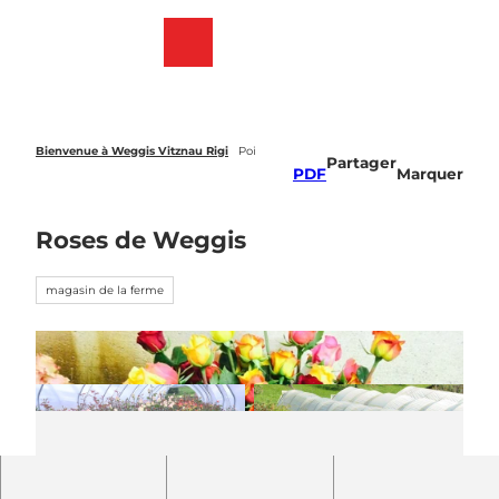
T
o
Webcams
List
Recherche
Menu
c
des
o
favoris
n
t
e
Bienvenue à Weggis Vitznau Rigi
Poi
Partager
n
PDF
Marquer
t
Roses de Weggis
magasin de la ferme