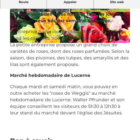
Les "roses de Weggis" de Walter Pfrunder sont
Route
Appeler
Site web
connues loin à la ronde. Cette petite entreprise
familiale vend des roses fraîches tous les jours à
© Weggiser Rosen |
CC-BY-NC-ND
© Weggiser Rosen |
CC-BY-NC-ND
Weggis et deux fois par semaine à Lucerne.
L'entreprise horticole familiale Pfrunder cultive et
vend les célèbres "roses de Weggis" au pied du Rigi.
La petite entreprise propose un grand choix de
© Weggiser Rosen |
CC-BY-NC-ND
variétés de roses, dont des roses parfumées. Selon la
saison, des pivoines, des tulipes, des amaryllis et des
lilas sont également proposés.
Marché hebdomadaire de Lucerne
Chaque mardi et samedi matin, vous pouvez en
outre acheter les "roses de Weggis" au marché
hebdomadaire de Lucerne. Walter Pfrunder et son
équipe conseillent les visiteurs de 5h30 à 12h30 à
leur stand du marché devant l'église des Jésuites.