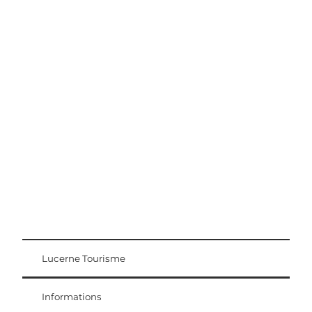
Conseils d'excursion
Région Lucerne-Lac des Quatre-Cantons
Lucerne Tourisme
Carte d'hôte
Weggis Vitznau Rigi
Informations