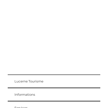
Conseils d'excursion
Région Lucerne-Lac des Quatre-Cantons
Lucerne Tourisme
Carte d'hôte
Weggis Vitznau Rigi
Informations
Services