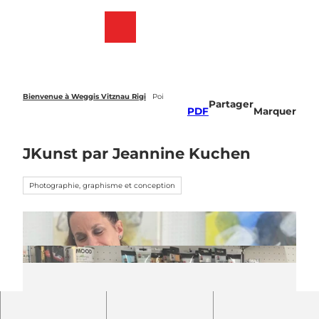
T
o
Webcams
List
Recherche
Menu
c
des
o
favoris
n
t
e
Bienvenue à Weggis Vitznau Rigi
Poi
Partager
n
PDF
Marquer
t
JKunst par Jeannine Kuchen
Photographie, graphisme et conception