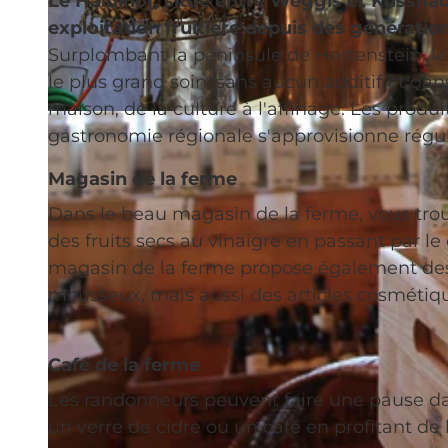
Le Haldihof, situé entre Weggis et Küssna
exploitation fruitière depuis des génératio
Surplombant la péninsule de Hertenstein, le
le plus grand soin, sans aucun additif et dans 
maison, de la culture à l'affinage. Les produi
© Luzern Tourismus, Beda Jud-Brügger |
CC-BY
gastronomie régionale s'approvisionne régu
Magasin de la ferme
Dans le beau magasin de la ferme, vous trou
des fruits secs au vinaigre en passant par le
magasin de la ferme propose également des e
mousseux, mais aussi des articles cosméti
Café de la ferme
Les randonneurs peuvent faire une pause dans
un verre de cidre ou un café en profitant de 