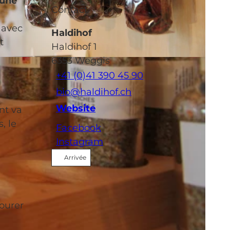
 une
Contact
 avec
Haldihof
t
Haldihof 1
6353
Weggis
+41 (0)41 390 45 90
bio@haldihof.ch
Website
nt va
, le
Facebook
Instagram
.
Arrivée
vourer