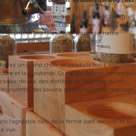
cht am Rigi sur le chemin "Waldstätterweg", est
ns.
s produits de la ferme bio Haldihof sont fabriqués
le plus grand respect de la nature. Ici, tout est fai
ts racontent des histoires sincères. La haute
© Luzern Tourismus, Beda Jud-Brügger |
CC-BY
lièrement en ingrédients du Haldihof.
verez un grand choix de produits bio. L'assortime
 cidre et la moutarde. Outre les délices comestibles
aux-de-vie, des distillats de la ferme, du vin
ques comme des savons ou des huiles de massage
 l'agréable café de la ferme (self-service) et sa
la vue.