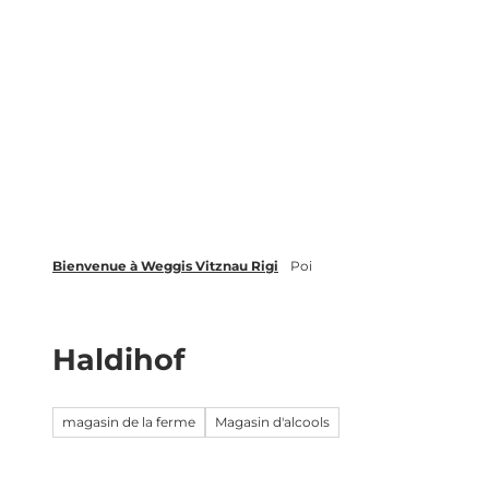
T
Webcams
Événements
o
c
Weggis Vitznau Rigi
Activités &
o
n
t
e
n
t
Bienvenue à Weggis Vitznau Rigi
Poi
Haldihof
magasin de la ferme
Magasin d'alcools