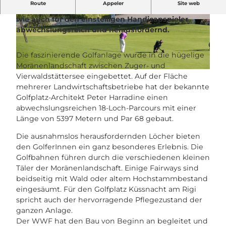
Route
Appeler
Site web
Der attraktive 18-Loch-Parcours ist für Anfänger,
wie auch für den einstelligen Handicapspieler
© Gäste-Service Rigi
© Gäste-Service Rigi
abwechslungsreich und herausfordernd.
Die faszinierende Golfanlage wurde in die hügelige
Moränenlandschaft zwischen Zuger- und
© Gäste-Service Rigi
Vierwaldstättersee eingebettet. Auf der Fläche
mehrerer Landwirtschaftsbetriebe hat der bekannte
Golfplatz-Architekt Peter Harradine einen
abwechslungsreichen 18-Loch-Parcours mit einer
Länge von 5397 Metern und Par 68 gebaut.
Die ausnahmslos herausfordernden Löcher bieten
den GolferInnen ein ganz besonderes Erlebnis. Die
Golfbahnen führen durch die verschiedenen kleinen
Täler der Moränenlandschaft. Einige Fairways sind
beidseitig mit Wald oder altem Hochstammbestand
eingesäumt. Für den Golfplatz Küssnacht am Rigi
spricht auch der hervorragende Pflegezustand der
ganzen Anlage.
Der WWF hat den Bau von Beginn an begleitet und