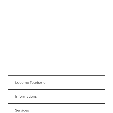
Conseils d'excursion
Région Lucerne-Lac des Quatre-Cantons
Lucerne Tourisme
Carte d'hôte
Weggis Vitznau Rigi
Informations
Services