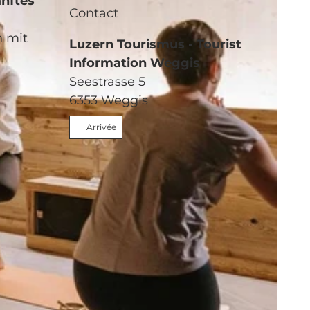
anftes
Contact
n mit
Luzern Tourismus - Tourist
Information Weggis
Seestrasse 5
6353
Weggis
Arrivée