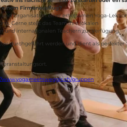
eativ ins nächste Seminar zu starten oder ein s
i einem Firmenausflug?
g und Organisation einer erholsamen Yoga-Lektio
ng. Gerne stellt das Team ihre lokalen
en und internationalen Teachern zur Verfügung.
 durchgeführt werden und dient als perfekter
Veranstaltungsort.
://www.yogameetsweggis.ch/gruppen