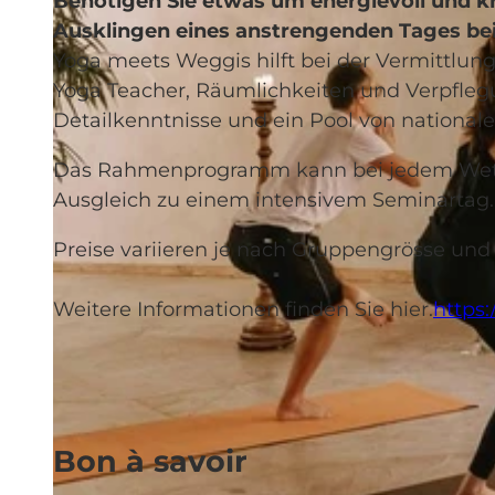
Benötigen Sie etwas um energievoll und kr
Ausklingen eines anstrengenden Tages be
Yoga meets Weggis hilft bei der Vermittlun
Yoga Teacher, Räumlichkeiten und Verpflegu
Detailkenntnisse und ein Pool von national
Das Rahmenprogramm kann bei jedem Wetter
Ausgleich zu einem intensivem Seminartag.
Preise variieren je nach Gruppengrösse und 
Weitere Informationen finden Sie hier.
https
Bon à savoir