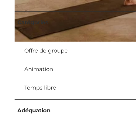
© Festivalbüro Yoga Meets Weggis |
CC-BY-NC-ND
Catégories
© Festivalbüro Yoga Meets Weggis |
CC-BY-NC-ND
Offre de groupe
Animation
Temps libre
Adéquation