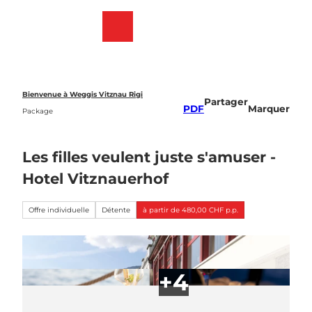
T
o
Webcams
List
Recherche
Menu
c
des
o
favoris
n
t
e
Bienvenue à Weggis Vitznau Rigi
Partager
n
PDF
Marquer
Package
t
Les filles veulent juste s'amuser -
Hotel Vitznauerhof
Offre individuelle
Détente
à partir de 480,00 CHF p.p.