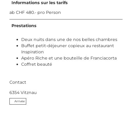
Informations sur les tarifs
s
f
u
p
o
r
ab CHF 480.- pro Person
a
o
a
-
d
n
Prestations
1
_
t
2
3
_
Deux nuits dans une de nos belles chambres
.
.
S
Buffet petit-déjeuner copieux au restaurant
j
j
e
Inspiration
p
p
n
Apéro Riche et une bouteille de Franciacorta
g
g
s
Coffret beauté
.
j
p
Contact
g
6354
Vitznau
Arrivée