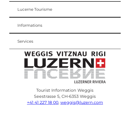
Lucerne Tourisme
Carte d'hôte
Weggis Vitznau Rigi
Informations
Services
Tourist Information Weggis
Seestrasse 5, CH-6353 Weggis
+41 41 227 18 00
,
weggis@luzern.com
F
Y
I
P
l
T