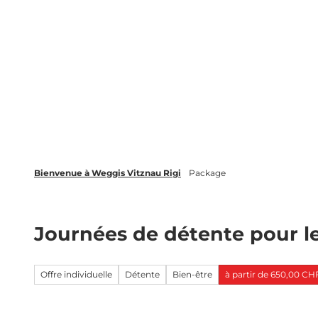
T
Webcams
Événements
o
c
Weggis Vitznau Rigi
Activités &
o
n
t
e
n
t
Bienvenue à Weggis Vitznau Rigi
Package
Journées de détente pour le
Offre individuelle
Détente
Bien-être
à partir de 650,00 CHF