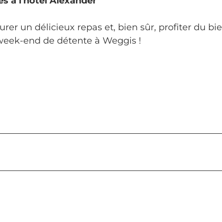
s à l'hôtel Alexander
rer un délicieux repas et, bien sûr, profiter du bi
n week-end de détente à Weggis !