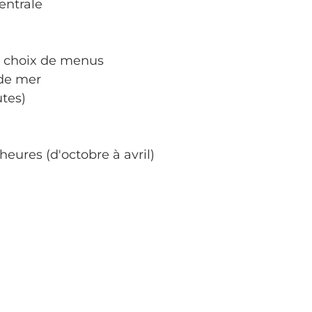
entrale
c choix de menus
 de mer
utes)
heures (d'octobre à avril)