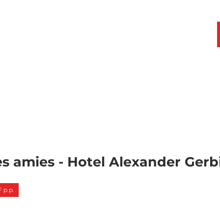
 Excursions
Votre Séjour
FR
Webcams
List
Rec
des
favoris
s amies - Hotel Alexander Gerb
 p.p.