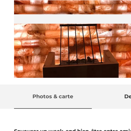
©
CC-BY-NC-ND
Photos & carte
De