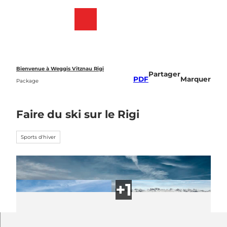
T
o
Webcams
List
Recherche
Menu
c
des
o
favoris
n
t
e
Bienvenue à Weggis Vitznau Rigi
Partager
n
PDF
Marquer
Package
t
Faire du ski sur le Rigi
Sports d'hiver