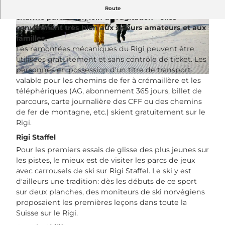
Les petites stations de ski familiales dégagent un
Route
charme particulier, loin de l'agitation - elles
conviennent très bien aux skieurs amateurs et aux
© Luzern Tourismus, Beat Brechbühl |
© Luzern Tourismus, Beat Brechbühl |
CC-BY-NC-ND
CC-BY-NC-ND
familles.
Les remontées mécaniques du Rigi peuvent être
utilisées gratuitement et sans contrôle de ticket. Les
personnes en possession d'un titre de transport
© Rigi Bahnen AG, Beat Brechbühl |
CC-BY-NC-ND
valable pour les chemins de fer à crémaillère et les
téléphériques (AG, abonnement 365 jours, billet de
parcours, carte journalière des CFF ou des chemins
de fer de montagne, etc.) skient gratuitement sur le
Rigi.
Rigi Staffel
Pour les premiers essais de glisse des plus jeunes sur
les pistes, le mieux est de visiter les parcs de jeux
avec carrousels de ski sur Rigi Staffel. Le ski y est
d'ailleurs une tradition: dès les débuts de ce sport
sur deux planches, des moniteurs de ski norvégiens
proposaient les premières leçons dans toute la
Suisse sur le Rigi.