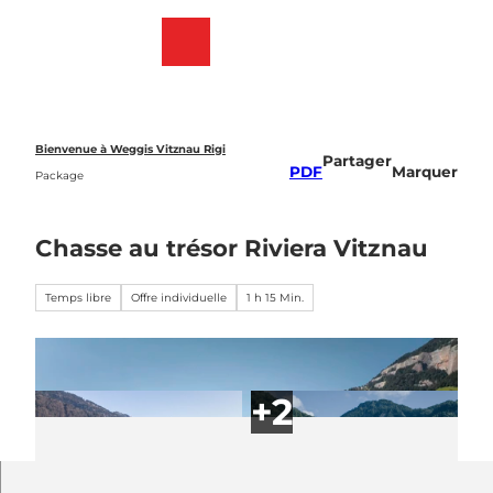
T
o
Webcams
List
Recherche
Menu
c
des
o
favoris
n
t
e
Bienvenue à Weggis Vitznau Rigi
Partager
n
PDF
Marquer
Package
t
Chasse au trésor Riviera Vitznau
Temps libre
Offre individuelle
1 h 15 Min.