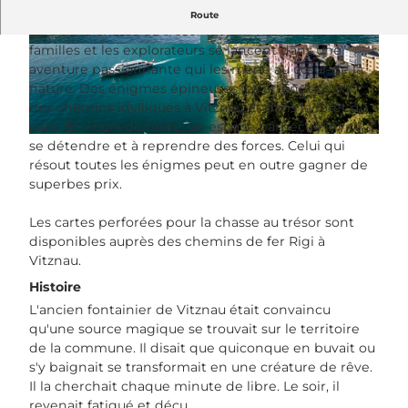
Le plaisir des énigmes en forêt
Route
Lors de la chasse au trésor Riviera Vitznau, les
familles et les explorateurs se lancent dans une
© Luzern Tourismus, Laila Bosco |
CC-BY
Podcast Episode: Die Luzerner Riviera
aventure passionnante qui les mène au cœur de la
nature. Des énigmes épineuses les attendent sur
des chemins idylliques à Vitznau et dans la forêt du
parc. En cours de route, un espace barbecue invite à
© Luzern Tourismus, Beat Brechbühl |
CC-BY-NC-ND
se détendre et à reprendre des forces. Celui qui
résout toutes les énigmes peut en outre gagner de
superbes prix.
Les cartes perforées pour la chasse au trésor sont
disponibles auprès des chemins de fer Rigi à
Vitznau.
Histoire
L'ancien fontainier de Vitznau était convaincu
qu'une source magique se trouvait sur le territoire
de la commune. Il disait que quiconque en buvait ou
s'y baignait se transformait en une créature de rêve.
Il la cherchait chaque minute de libre. Le soir, il
revenait fatigué et déçu.