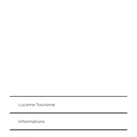
Conseils d'excursion
Région Lucerne-Lac des Quatre-Cantons
Lucerne Tourisme
Carte d'hôte
Weggis Vitznau Rigi
Informations