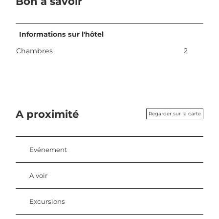
Bon à savoir
a
n
d
Informations sur l'hôtel
h
Chambres
2
u
e
s
l
i
-
A proximité
K
Regarder sur la carte
u
e
c
Evénement
h
e
.
A voir
j
p
Excursions
g