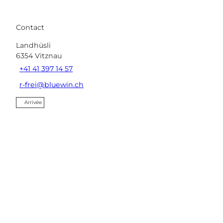
Contact
Landhüsli
6354
Vitznau
+41 41 397 14 57
r-frei@bluewin.ch
Arrivée