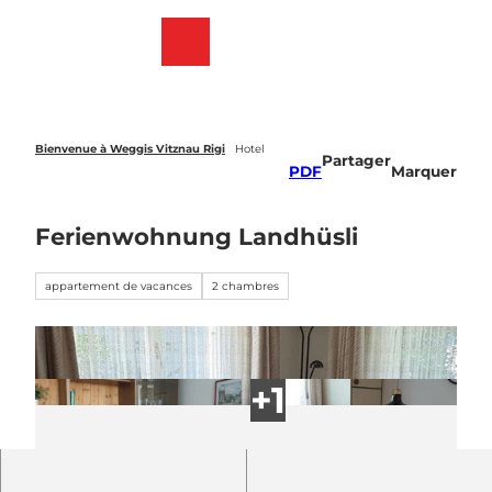
T
o
Webcams
List
Recherche
Menu
c
des
o
favoris
n
t
e
Bienvenue à Weggis Vitznau Rigi
Hotel
Partager
n
PDF
Marquer
t
Ferienwohnung Landhüsli
appartement de vacances
2 chambres