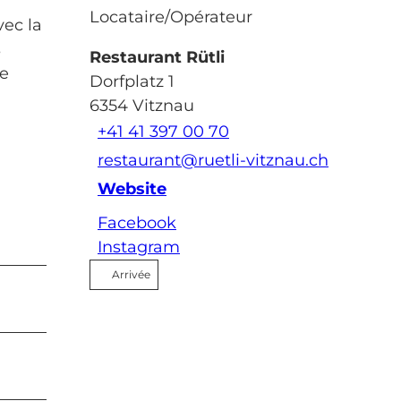
Locataire/Opérateur
vec la
s
Restaurant Rütli
re
Dorfplatz 1
6354
Vitznau
+41 41 397 00 70
restaurant@ruetli-vitznau.ch
Website
Facebook
Instagram
Arrivée