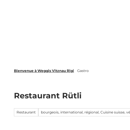
T
Webcams
Événements
o
c
Weggis Vitznau Rigi
Activités &
o
n
t
e
n
t
Bienvenue à Weggis Vitznau Rigi
Gastro
Restaurant Rütli
Restaurant
bourgeois, international, régional, Cuisine suisse, v