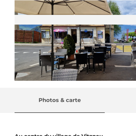
© Restaurant Rütli |
CC-BY-NC-ND
Photos & carte