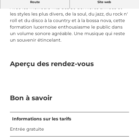
Concert avec SonicSparkle.Band
Route
Site web
Avec les meilleurs hits des 50 dernières années et
les styles les plus divers, de la soul, du jazz, du rock n'
roll et du disco à la country et à la bossa nova, cette
formation lucernoise enthousiasme le public dans
un volume sonore agréable. Une musique qui reste
un souvenir étincelant.
Aperçu des rendez-vous
Bon à savoir
Informations sur les tarifs
Entrée gratuite