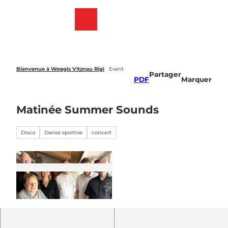
T
o
Webcams
List
Recherche
Menu
c
des
o
favoris
n
t
e
Bienvenue à Weggis Vitznau Rigi
Event
Partager
n
PDF
Marquer
t
Matinée Summer Sounds
Disco
Danse sportive
concert
© Guidle.com