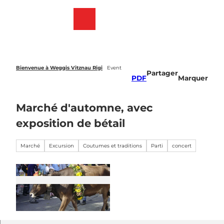
T
o
Webcams
List
Recherche
Menu
c
des
o
favoris
n
t
e
Bienvenue à Weggis Vitznau Rigi
Event
Partager
n
PDF
Marquer
t
Marché d'automne, avec
exposition de bétail
Marché
Excursion
Coutumes et traditions
Parti
concert
© Guidle.com