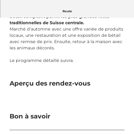
Le marché folklorique d'automne et l'exposition de
Route
bétail comptent parmi les plus grandes fêtes
traditionnelles de Suisse centrale.
Marché d'automne avec une offre variée de produits
locaux, une restauration et une exposition de bétail
avec remise de prix. Ensuite, retour à la maison avec
les animaux décorés.
Le programme détaillé suivra.
Aperçu des rendez-vous
Bon à savoir