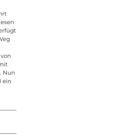
hrt
iesen
erfügt
 Weg
 von
mit
s. Nun
 ein