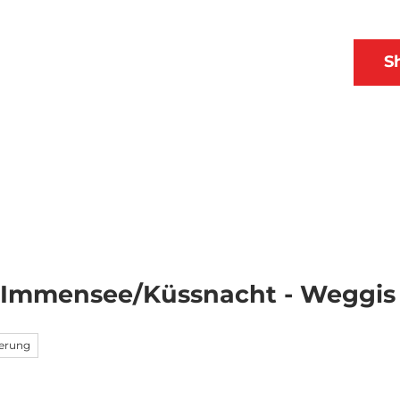
 & Ausflüge
Planen
DE
S
Webcams
Merkzettel
Suche
 Immensee/Küssnacht - Weggis
erung