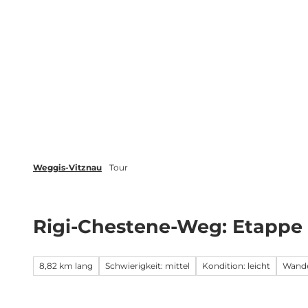
Z
Veranstaltungen
Merkliste
u
m
Weggis Vitznau Rigi
Aktivitäten
I
n
h
a
l
t
Weggis-Vitznau
Tour
Rigi-Chestene-Weg: Etappe
8,82 km lang
Schwierigkeit: mittel
Kondition: leicht
Wand