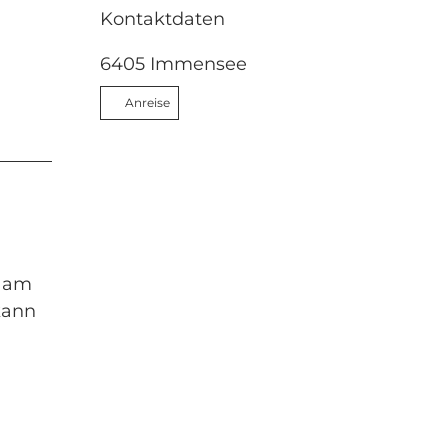
Kontaktdaten
6405
Immensee
Anreise
e am
kann