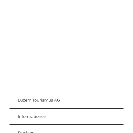
Ausflugstipps
Region Luzern-Vierwaldstättersee
Luzern Tourismus AG
Gästekarte
Weggis Vitznau Rigi
Informationen
Services