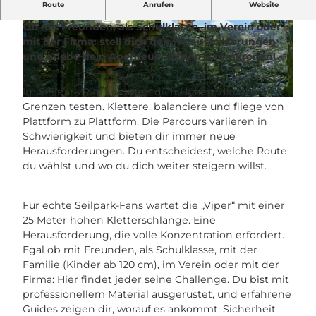
Route
Anrufen
Website
Neun Routen, vier Kilometer Action im Seilpark Rigi.
Ob mit Freunden, als Schulklasse, im Verein oder
©
CC-BY
©
CC-BY
mit der Firma: stell dich den Herausforderungen
und erlebe dein Abenteuer in den Baumkronen!
Im Seilpark Rigi erwarten dich Höhen, die deine
©
CC-BY
Grenzen testen. Klettere, balanciere und fliege von
Plattform zu Plattform. Die Parcours variieren in
Schwierigkeit und bieten dir immer neue
Herausforderungen. Du entscheidest, welche Route
du wählst und wo du dich weiter steigern willst.
Für echte Seilpark-Fans wartet die „Viper“ mit einer
25 Meter hohen Kletterschlange. Eine
Herausforderung, die volle Konzentration erfordert.
Egal ob mit Freunden, als Schulklasse, mit der
Familie (Kinder ab 120 cm), im Verein oder mit der
Firma: Hier findet jeder seine Challenge. Du bist mit
professionellem Material ausgerüstet, und erfahrene
Guides zeigen dir, worauf es ankommt. Sicherheit