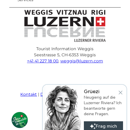
Tourist Information Weggis
Seestrasse 5, CH-6353 Weggis
+41 41 227 18 00
,
weggis@luzern.com
F
Y
I
P
l
T
a
o
n
i
i
r
c
u
s
n
n
i
×
Grüezi
e
T
t
t
k
p
Kontakt
Datenschutz
AGB
Impressum
Neugierig auf die
b
u
a
e
e
a
Luzerner Riviera? Ich
o
b
g
r
d
d
beantworte gern
o
e
r
e
i
v
deine Fragen.
k
a
s
n
i
m
t
s
Frag mich