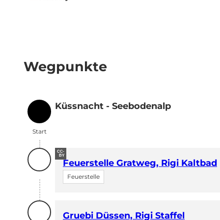
Wegpunkte
Küssnacht - Seebodenalp
Start
Start
CC-
BY
Feuerstelle Gratweg, Rigi Kaltbad
Feuerstelle
Gruebi Düssen, Rigi Staffel