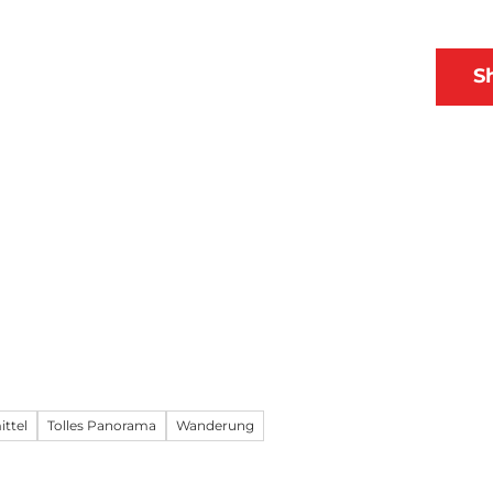
 & Ausflüge
Planen
DE
S
Webcams
Merkzettel
Suche
ittel
Tolles Panorama
Wanderung