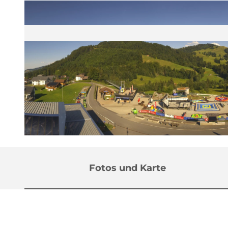
© Sattel Hochstuckli Bergbahn |
CC-BY
Fotos und Karte