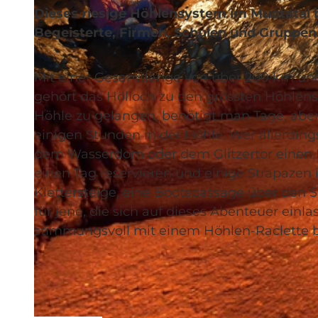
Dieses riesige Höhlensystem im Muotatal b
Begeisterte, Firmen, Schulen und Gruppen
Mit einer Gesamtlänge von über 200 km und
© Trekking Team, Schwyz Tourismus
gehört das Hölloch zu den grössten Höhlens
Höhle zu gelangen, benötigt man Tage, aber 
einigen Stunden in der Höhle. Wer allerdi
dem Wasserdom oder dem Glitzertor einen 
einen Tag reservieren und einige Strapazen 
Klettersteige, eine Bootspassage über den S
für jene, die sich auf dieses Abenteuer einl
stimmungsvoll mit einem Höhlen-Raclette bei