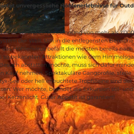
ietet unvergessliche Höhlenerlebnisse für Outd
.
 einer vertikalen Ausdehnung von mehr als 1'00
© Trekking Team, Schwyz Tourismus
ystem der Welt. Um in die entlegensten Bereiche
das Höhlenvirus befällt die meisten bereits nach
ngs so bekannten Attraktionen wie dem Himmelsga
Besuch abstatten möchte, muss sich dafür minde
in Kauf nehmen. Spektakuläre Gangprofile, steile
tyx-See oder hell erleuchtete Tropfsteine sind der
assen. Wer möchte, beendet die Exkursion stil- und
 Kerzenlicht. Guter Appetit ist garantiert!