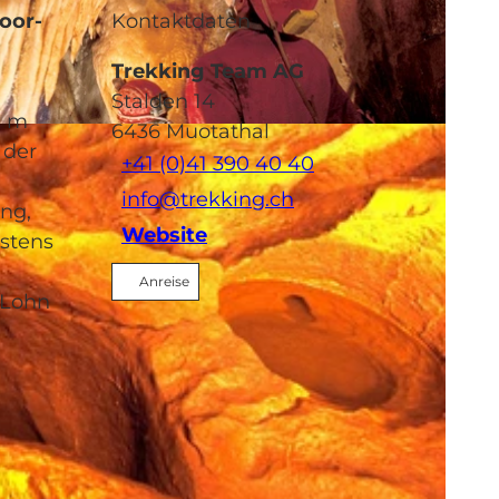
oor-
Kontaktdaten
Trekking Team AG
Stalden 14
0 m
6436
Muotathal
 der
+41 (0)41 390 40 40
info@trekking.ch
ng,
Website
stens
Anreise
 Lohn