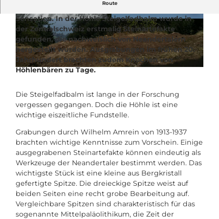
Route
Die Rigi beheimatet eine kleine archäologische
Sensation. In der Höhle Steigelfadbalm wurde in
© Gäste-Service Rigi
© Gäste-Service Rigi
der Zentralschweiz erstmalig Steinartefakte
gefunden, die nachweislich von Neandertalern
hergestellt wurden. Ausgrabungen im frühen 20.
Jahrhundert brachten zudem Knochen von
Höhlenbären zu Tage.
© Gäste-Service Rigi
Die Steigelfadbalm ist lange in der Forschung
vergessen gegangen. Doch die Höhle ist eine
wichtige eiszeitliche Fundstelle.
Grabungen durch Wilhelm Amrein von 1913-1937
brachten wichtige Kenntnisse zum Vorschein. Einige
ausgegrabenen Steinartefakte können eindeutig als
Werkzeuge der Neandertaler bestimmt werden. Das
wichtigste Stück ist eine kleine aus Bergkristall
gefertigte Spitze. Die dreieckige Spitze weist auf
beiden Seiten eine recht grobe Bearbeitung auf.
Vergleichbare Spitzen sind charakteristisch für das
sogenannte Mittelpaläolithikum, die Zeit der