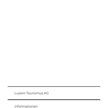
Ausflugstipps
Region Luzern-Vierwaldstättersee
Luzern Tourismus AG
Gästekarte
Weggis Vitznau Rigi
Informationen