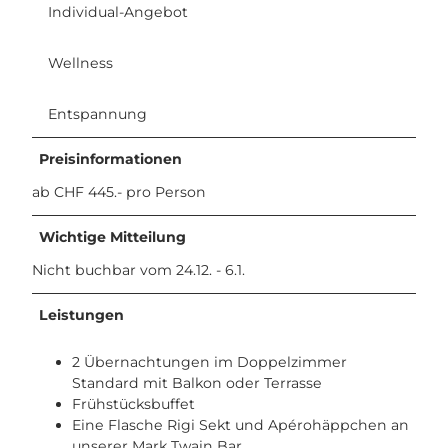
g
Individual-Angebot
i
K
Wellness
a
l
t
Entspannung
b
a
Preisinformationen
d
.
ab CHF 445.- pro Person
j
p
Wichtige Mitteilung
g
Nicht buchbar vom 24.12. - 6.1.
Leistungen
2 Übernachtungen im Doppelzimmer
Standard mit Balkon oder Terrasse
Frühstücksbuffet
Eine Flasche Rigi Sekt und Apérohäppchen an
unserer Mark Twain Bar