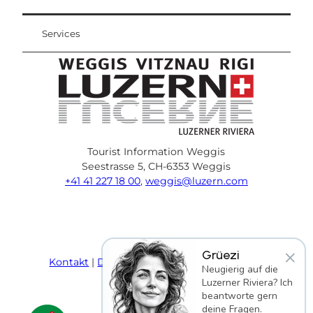
Services
Tourist Information Weggis
Seestrasse 5, CH-6353 Weggis
+41 41 227 18 00
,
weggis@luzern.com
F
Y
I
P
l
T
a
o
n
i
i
r
c
u
s
n
n
i
×
Grüezi
e
T
t
t
k
p
Kontakt
Datenschutz
AGB
Impressum
Neugierig auf die
b
u
a
e
e
a
Luzerner Riviera? Ich
o
b
g
r
d
d
beantworte gern
o
e
r
e
i
v
deine Fragen.