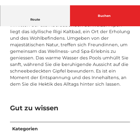
K
ö
n
Buchen
Erholung unter Freundinnen
Route
i
Inmitten der atemberaubenden Schweizer Alpen
g
liegt das idyllische Rigi Kaltbad, ein Ort der Erholung
i
und des Wohlbefindens. Umgeben von der
n
majestätischen Natur, treffen sich Freundinnen, um
n
gemeinsam das Wellness- und Spa-Erlebnis zu
e
geniessen. Das warme Wasser des Pools umhüllt Sie
n
sanft, während Sie die beruhigende Aussicht auf die
t
schneebedeckten Gipfel bewundern. Es ist ein
a
Moment der Entspannung und des Innehaltens, an
g
dem Sie die Hektik des Alltags hinter sich lassen.
e
H
o
Gut zu wissen
t
e
l
R
Kategorien
i