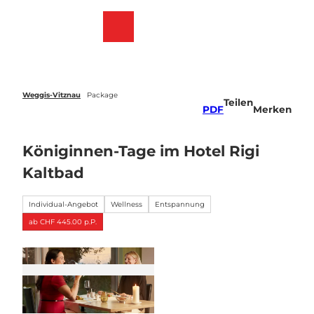
Z
u
Webcams
Merkzettel
Suche
Menü
m
I
n
h
a
Weggis-Vitznau
Package
Teilen
l
PDF
Merken
t
Königinnen-Tage im Hotel Rigi
Kaltbad
Individual-Angebot
Wellness
Entspannung
ab CHF 445.00 p.P.