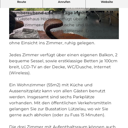
Erleben Sie die herzliche Atmosphäre im
Route
Anrufen
Website
charmanten B&B Högerli. Die Aussicht ist
atemberaubend und die Lage inmitten der Natur.
© Högerli |
CC-BY-NC-ND
© Högerli |
CC-BY-NC-ND
Das Gästehaus Högerli verfügt über drei
Doppelzimmer mit WC/Dusche und Balkon, direkter
Aussicht auf den Vierwaldstättersee. Erleben Sie
grosses Theater, inszeniert von der Natur, unverbaut,
© Högerli |
CC-BY-NC-ND
ohne Einsicht ins Zimmer, ruhig gelegen.
Jedes Zimmer verfügt über einen eigenen Balkon, 2
bequeme Sessel, sowie erstklassige Betten je 100cm
breit, LCD-TV an der Decke, WC/Dusche, Internet
(Wireless).
Ein Wohnzimmer (55m2) mit Küche und
Aussensitzplatz kann von allen Gästen benutzt
werden. Insgesamt sind sechs Parkplätze
vorhanden. Mit den öffentlichen Verkehrsmitteln
gelangen Sie zur Busstation Lützelau, wo wir Sie
gerne auch abholen (oder zu Fuss 15 Minuten).
Die drei Zimmer mit Aufenthaltsraum können auch