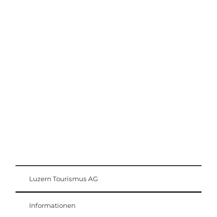
Ausflugstipps
Region Luzern-Vierwaldstättersee
Luzern Tourismus AG
Gästekarte
Weggis Vitznau Rigi
Informationen