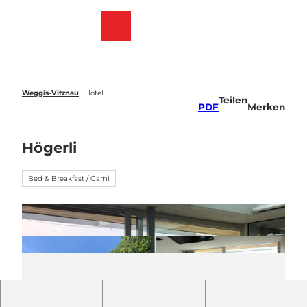
Z
u
Webcams
Merkzettel
Suche
Menü
m
I
n
h
a
Weggis-Vitznau
Hotel
Teilen
l
PDF
Merken
t
Högerli
Bed & Breakfast / Garni