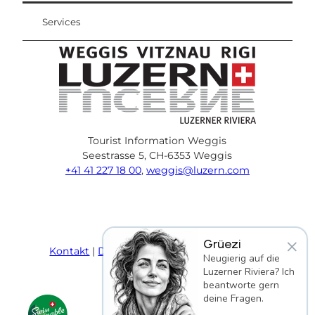
Services
Tourist Information Weggis
Seestrasse 5, CH-6353 Weggis
+41 41 227 18 00
,
weggis@luzern.com
F
Y
I
P
l
T
a
o
n
i
i
r
c
u
s
n
n
i
×
Grüezi
e
T
t
t
k
p
Kontakt
Datenschutz
AGB
Impressum
Neugierig auf die
b
u
a
e
e
a
Luzerner Riviera? Ich
o
b
g
r
d
d
beantworte gern
o
e
r
e
i
v
deine Fragen.
k
a
s
n
i