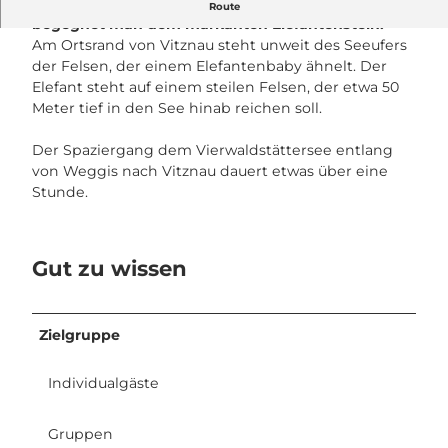
Am Seeufer zwischen Vitznau und Weggis
Route
begegnet man dem markanten Elefantenstein.
Am Ortsrand von Vitznau steht unweit des Seeufers
der Felsen, der einem Elefantenbaby ähnelt. Der
Elefant steht auf einem steilen Felsen, der etwa 50
Meter tief in den See hinab reichen soll.
Der Spaziergang dem Vierwaldstättersee entlang
von Weggis nach Vitznau dauert etwas über eine
Stunde.
Gut zu wissen
Zielgruppe
Individualgäste
Gruppen