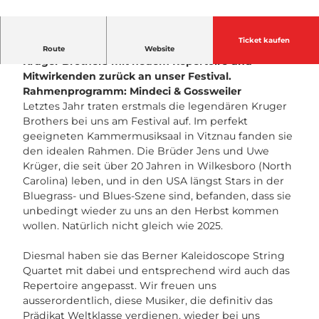
© Guidle.com
Ticket kaufen
Nach dem sensationellen Auftritt 2025 kommen die
Route
Website
Kruger Brothers mit neuem Repertoire und
Mitwirkenden zurück an unser Festival.
Rahmenprogramm: Mindeci & Gossweiler
Letztes Jahr traten erstmals die legendären Kruger
Brothers bei uns am Festival auf. Im perfekt
geeigneten Kammermusiksaal in Vitznau fanden sie
den idealen Rahmen. Die Brüder Jens und Uwe
Krüger, die seit über 20 Jahren in Wilkesboro (North
Carolina) leben, und in den USA längst Stars in der
Bluegrass- und Blues-Szene sind, befanden, dass sie
unbedingt wieder zu uns an den Herbst kommen
wollen. Natürlich nicht gleich wie 2025.
Diesmal haben sie das Berner Kaleidoscope String
Quartet mit dabei und entsprechend wird auch das
Repertoire angepasst. Wir freuen uns
ausserordentlich, diese Musiker, die definitiv das
Prädikat Weltklasse verdienen, wieder bei uns