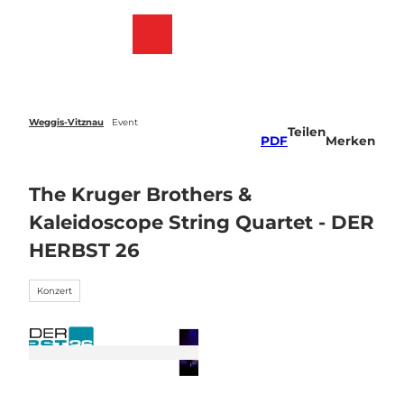
Z
u
Webcams
Merkzettel
Suche
Menü
m
I
n
h
a
Weggis-Vitznau
Event
Teilen
l
PDF
Merken
t
The Kruger Brothers &
Kaleidoscope String Quartet - DER
HERBST 26
Konzert