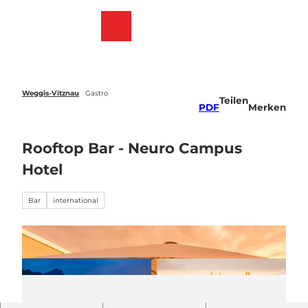
Z
u
Webcams
Merkzettel
Suche
Menü
m
I
n
h
a
Weggis-Vitznau
Gastro
Teilen
l
PDF
Merken
t
Rooftop Bar - Neuro Campus
Hotel
Bar
international