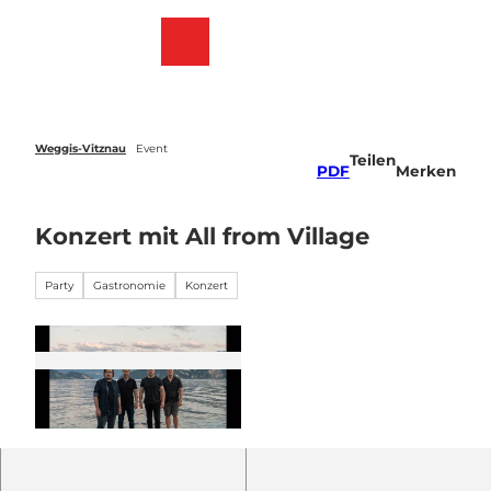
Z
u
Webcams
Merkzettel
Suche
Menü
m
I
n
h
a
Weggis-Vitznau
Event
Teilen
l
PDF
Merken
t
Konzert mit All from Village
Party
Gastronomie
Konzert
© Guidle.com