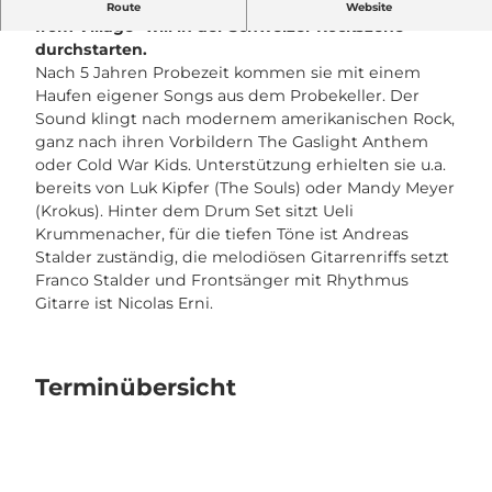
Die Zentralschweizer Alternativ Rock Band "All
Route
Website
from Village" will in der Schweizer Rockszene
durchstarten.
Nach 5 Jahren Probezeit kommen sie mit einem
Haufen eigener Songs aus dem Probekeller. Der
Sound klingt nach modernem amerikanischen Rock,
ganz nach ihren Vorbildern The Gaslight Anthem
oder Cold War Kids. Unterstützung erhielten sie u.a.
bereits von Luk Kipfer (The Souls) oder Mandy Meyer
(Krokus). Hinter dem Drum Set sitzt Ueli
Krummenacher, für die tiefen Töne ist Andreas
Stalder zuständig, die melodiösen Gitarrenriffs setzt
Franco Stalder und Frontsänger mit Rhythmus
Gitarre ist Nicolas Erni.
Terminübersicht