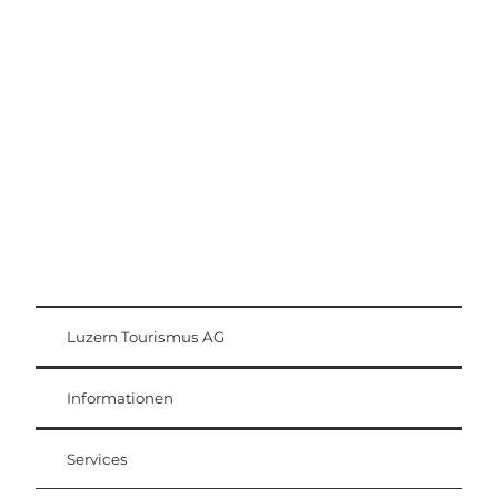
Ausflugstipps
Region Luzern-Vierwaldstättersee
Luzern Tourismus AG
Gästekarte
Weggis Vitznau Rigi
Informationen
Services