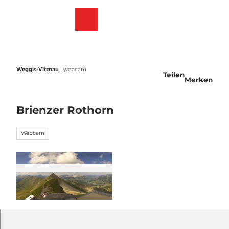
Z
u
Webcams
Merkzettel
Suche
Menü
m
I
n
h
a
Weggis-Vitznau
webcam
Teilen
l
Merken
t
Brienzer Rothorn
Webcam
©
CC-BY