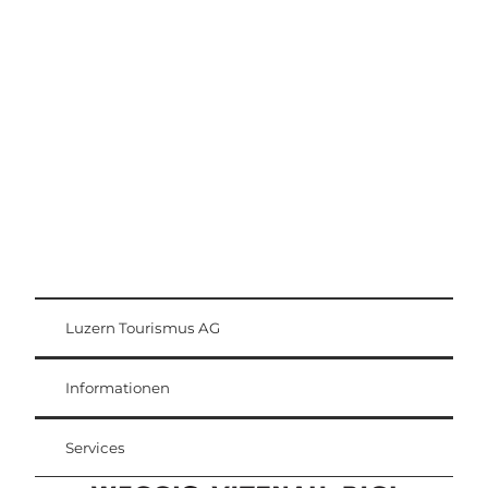
Ausflugstipps
Region Luzern-Vierwaldstättersee
Luzern Tourismus AG
Gästekarte
Weggis Vitznau Rigi
Informationen
Services