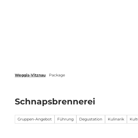
Z
Veranstaltungen
Merkliste
u
m
Weggis Vitznau Rigi
Aktivitäten
I
n
h
a
l
t
Weggis-Vitznau
Package
Schnapsbrennerei
Gruppen-Angebot
Führung
Degustation
Kulinarik
Kult