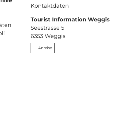
milie
Kontaktdaten
Tourist Information Weggis
äten
Seestrasse 5
li
6353
Weggis
Anreise