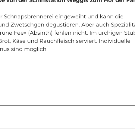
pe von der Schiffstation Weggis zum Hof der Fa
er Schnapsbrennerei eingeweiht und kann die
h und Zwetschgen degustieren. Aber auch Spezialit
rüne Fee» (Absinth) fehlen nicht. Im urchigen Stüb
ot, Käse und Rauchfleisch serviert. Individuelle
nus sind möglich.