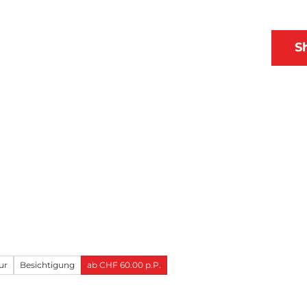
 & Ausflüge
Planen
DE
S
Webcams
Merkzettel
Suche
ur
Besichtigung
ab CHF 60.00 p.P.