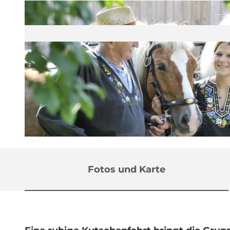
© Tourist Information Weggis |
CC-BY-NC-ND
Fotos und Karte