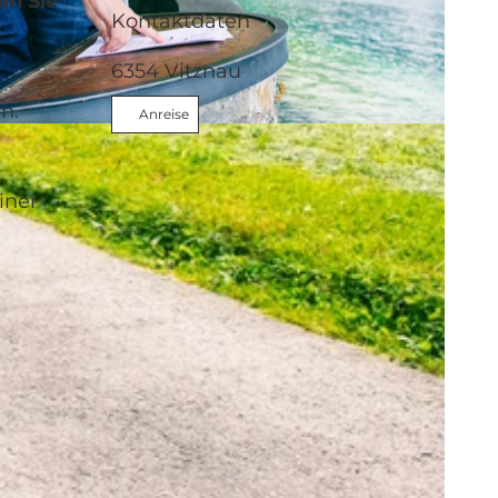
en Sie
Kontaktdaten
6354
Vitznau
n.
Anreise
iner